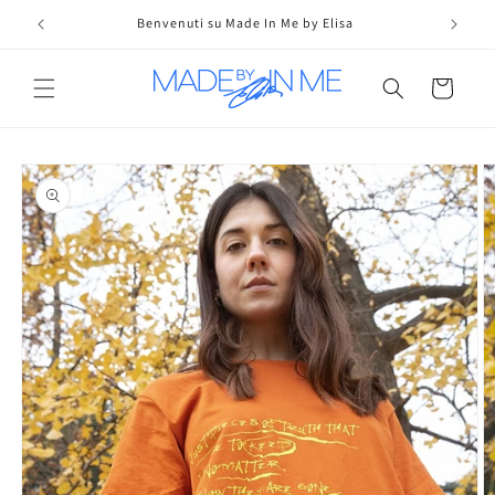
Vai
direttamente
Benvenuti su Made In Me by Elisa
ai contenuti
Carrello
Passa alle
informazioni
sul prodotto