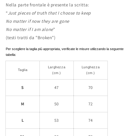
Nella parte frontale è presente la scritta:
“
Just pieces of truth that I choose to keep
No matter if now they are gone
No matter if I am alone
"
(testi tratti da "Broken")
Per scegliere la taglia più appropriata, verificate le misure utilizzando la seguente
tabella:
Larghezza
Lunghezza
Taglia
(cm.)
(cm.)
S
47
70
M
50
72
L
53
74