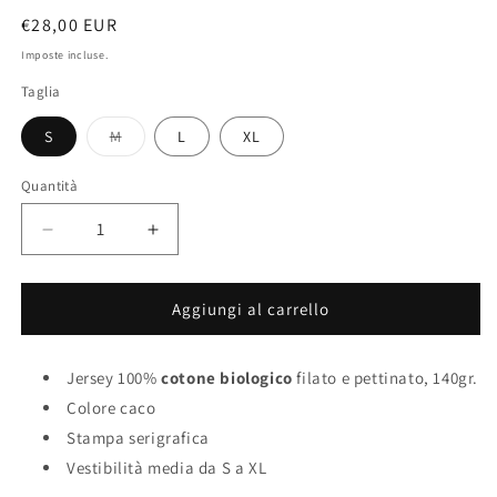
Prezzo
€28,00 EUR
di
Imposte incluse.
listino
Taglia
Variante
S
M
L
XL
esaurita
o
non
Quantità
disponibile
Diminuisci
Aumenta
quantità
quantità
per
per
T-
T-
Aggiungi al carrello
Shirt
Shirt
&quot;Time
&quot;Time
Will
Jersey 100%
Will
cotone biologico
filato e pettinato, 140gr.
Heal
Heal
Colore caco
II&quot;
II&quot;
Stampa serigrafica
Vestibilità media da S a XL