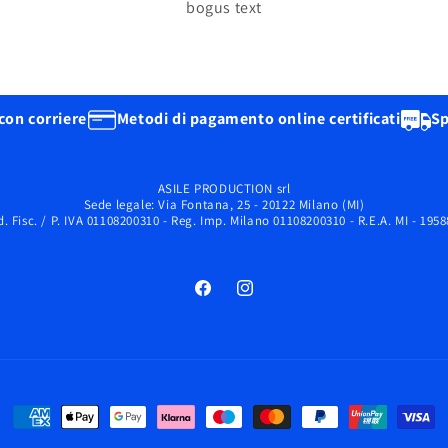
bogus text
 con corriere
Metodi di pagamento online certificati
Sp
ASILE PRODUCTION srl
Sede legale: Via Fontana, 25 - 20122 Milano (MI)
. Fisc. / P. IVA 01108200310 - Reg. Imp. Milano 01108200310 - R.E.A. MI - 195
Facebook
Instagram
Metodi
di