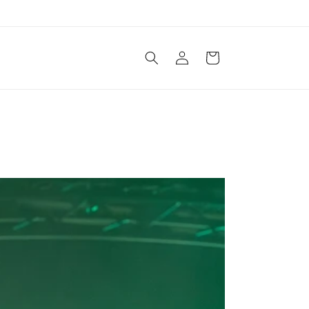
Spedizioni gratuite per ordini superiori a € 50
Accedi
Carrello